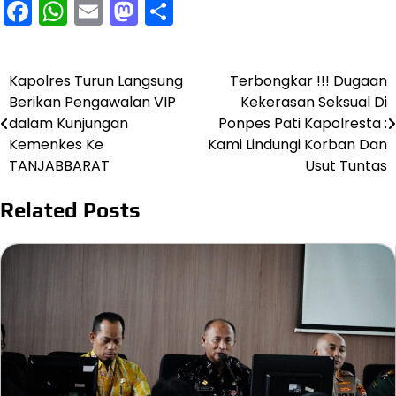
Facebook
WhatsApp
Email
Mastodon
Share
Kapolres Turun Langsung
Terbongkar !!! Dugaan
Navigasi
Berikan Pengawalan VIP
Kekerasan Seksual Di
pos
dalam Kunjungan
Ponpes Pati Kapolresta :
Kemenkes Ke
Kami Lindungi Korban Dan
TANJABBARAT
Usut Tuntas
Related Posts