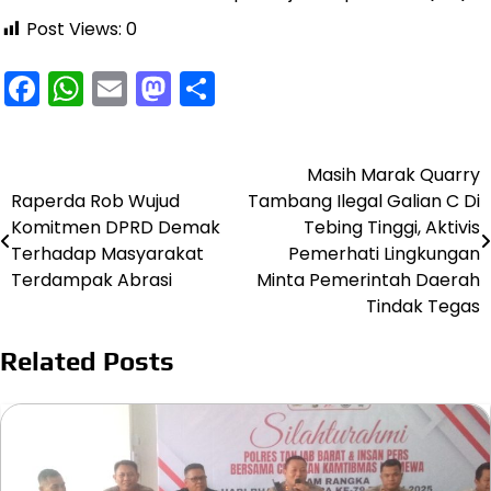
Post Views:
0
Facebook
WhatsApp
Email
Mastodon
Share
Masih Marak Quarry
Navigasi
Raperda Rob Wujud
Tambang Ilegal Galian C Di
pos
Komitmen DPRD Demak
Tebing Tinggi, Aktivis
Terhadap Masyarakat
Pemerhati Lingkungan
Terdampak Abrasi
Minta Pemerintah Daerah
Tindak Tegas
Related Posts